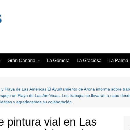
o
Gran Canaria
La Gomera
La Graciosa
La Palma
Las Palmas de Gran Canaria
Santa Cru
lmas
Maspalomas
as y Playa de Las Américas El Ayuntamiento de Arona informa sobre traba
Santa Lucía de Tirajana
pejo en Playa de Las Américas. Los trabajos se llevarán a cabo desde
Telde
olestias y agradecemos su colaboración.
e pintura vial en Las