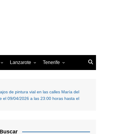
Lanzarote
Tenerife
z de la Palma
Arrecife
Arona
San Cristóbal de la Laguna
jos de pintura vial en las calles María del
Santa Cruz de Tenerife
 el 09/04/2026 a las 23:00 horas hasta el
Buscar