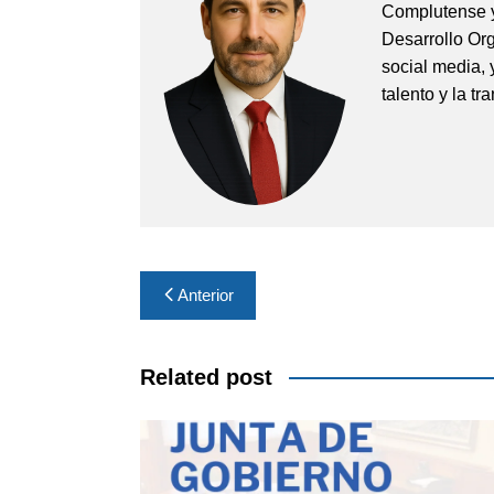
Complutense y
Desarrollo Org
social media, 
talento y la t
Navegación
Anterior
de
entradas
Related post