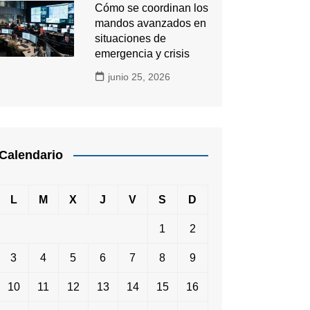
Cómo se coordinan los
mandos avanzados en
situaciones de
emergencia y crisis
junio 25, 2026
Calendario
L
M
X
J
V
S
D
1
2
3
4
5
6
7
8
9
10
11
12
13
14
15
16