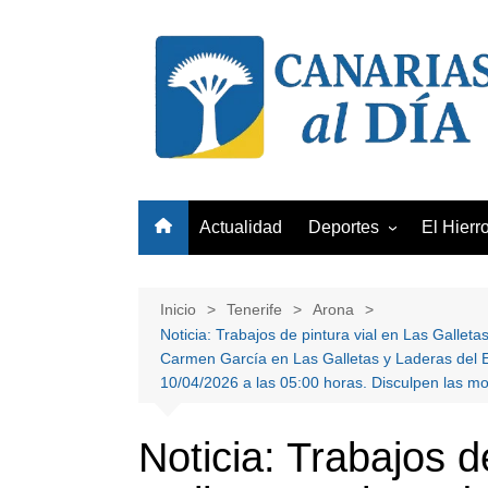
Saltar
al
contenido
Actualidad
Deportes
El Hierr
Club Deportivo Tenerife
Unión Deportiva Las Pa
Inicio
Tenerife
Arona
Noticia: Trabajos de pintura vial en Las Gallet
Club Baloncesto Gran
Carmen García en Las Galletas y Laderas del Es
Canaria
10/04/2026 a las 05:00 horas. Disculpen las m
Noticia: Trabajos d