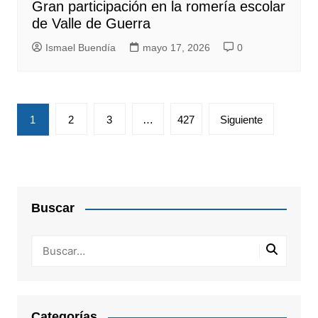
Gran participación en la romería escolar
de Valle de Guerra
Ismael Buendía
mayo 17, 2026
0
Paginación
1
2
3
…
427
Siguiente
de
entradas
Buscar
Categorías