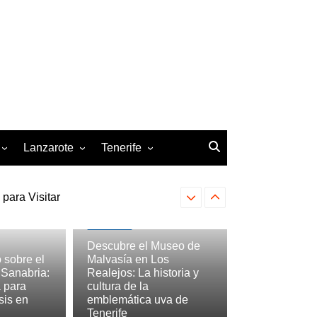
Lanzarote
Tenerife
para Visitar
z de la Palma
Arrecife
Arona
Descubre el Parque Marítimo 
a y consejos útiles
San Cristóbal de la Laguna
Santa Cruz de Tenerife
Tenerife
Descubre el Museo de
 sobre el
Malvasía en Los
 Sanabria:
Realejos: La historia y
 para
cultura de la
sis en
emblemática uva de
Tenerife