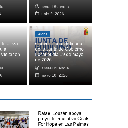
ía
Ismael Buendía
6
junio 9, 2026
Arona
aturaleza
Convocatoria Ordinaria
uía
de la Junta de Gobierno
Visitar en
Local el día 19 de mayo
l Parque Marítimo César Manrique: Guía
de 2026
ara Visitar este Paraíso en Lanzarote
ía
Ismael Buendía
a
26
julio 1, 2026
mayo 18, 2026
Rafael Louzán apoya
proyecto educativo Goals
For Hope en Las Palmas