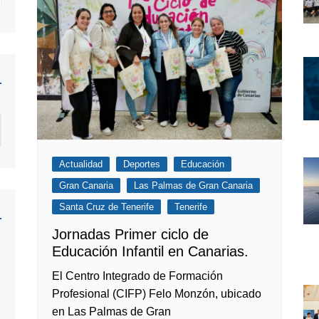
Actualidad
Deportes
Educación
Gran Canaria
Las Palmas de Gran Canaria
Santa Cruz de Tenerife
Tenerife
Jornadas Primer ciclo de
Educación Infantil en Canarias.
:
El Centro Integrado de Formación
Profesional (CIFP) Felo Monzón, ubicado
en Las Palmas de Gran