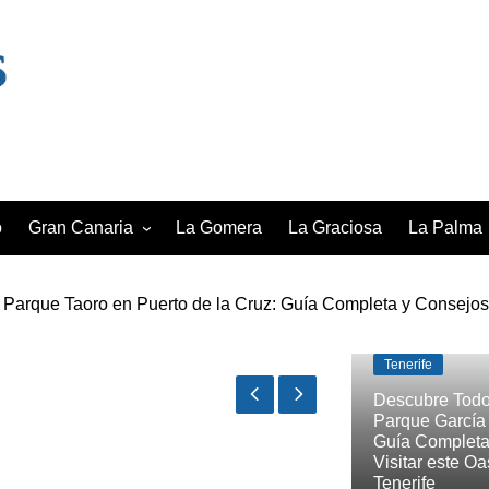
o
Gran Canaria
La Gomera
La Graciosa
La Palma
Parque Taoro en Puerto de la Cruz: Guía Completa y Consejos 
Las Palmas de Gran Canaria
Santa Cru
cesitas saber sobre el Parque Nacional del Teide: Guía complet
lmas
Maspalomas
Santa Lucía de Tirajana
Tenerife
Telde
Descubre Todo
Parque García
Guía Completa
Visitar este Oa
Tenerife