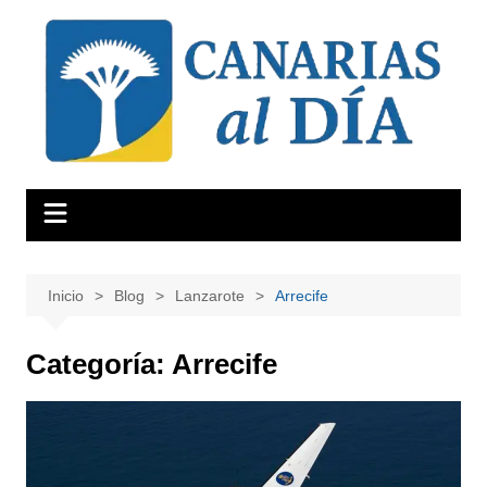
Saltar
al
contenido
Inicio
Blog
Lanzarote
Arrecife
Categoría:
Arrecife