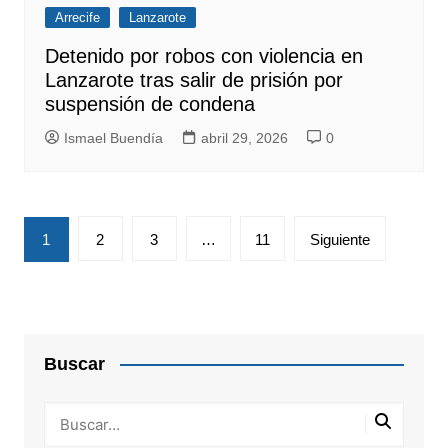
Arrecife
Lanzarote
Detenido por robos con violencia en
Lanzarote tras salir de prisión por
suspensión de condena
Ismael Buendía
abril 29, 2026
0
Paginación
1
2
3
…
11
Siguiente
de
entradas
Buscar