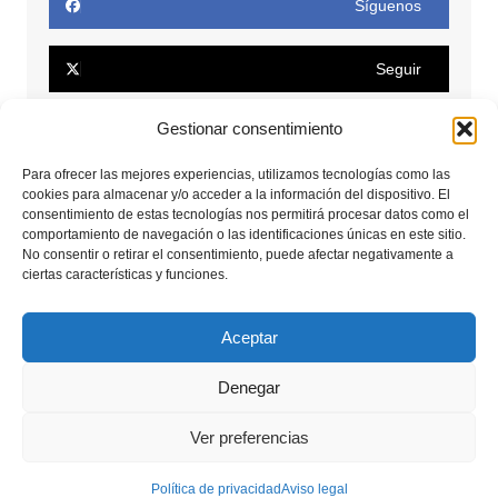
Síguenos
Seguir
Gestionar consentimiento
Seguir
Para ofrecer las mejores experiencias, utilizamos tecnologías como las
cookies para almacenar y/o acceder a la información del dispositivo. El
Conectar
consentimiento de estas tecnologías nos permitirá procesar datos como el
comportamiento de navegación o las identificaciones únicas en este sitio.
No consentir o retirar el consentimiento, puede afectar negativamente a
Seguir
ciertas características y funciones.
Seguir
Aceptar
Denegar
Copyrights © 2025. Todos los derechos reservados.
Ver preferencias
Aviso legal
Política de privacidad
Política de privacidad
Aviso legal