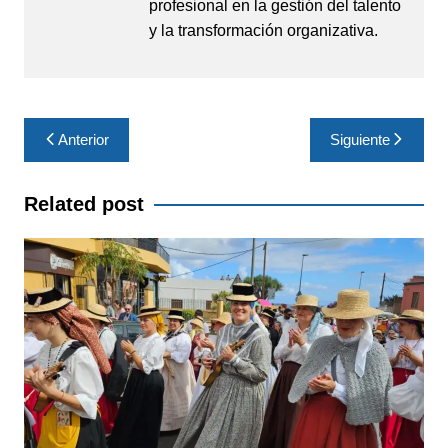
profesional en la gestión del talento
y la transformación organizativa.
Navegación
Anterior
Siguiente
de
entradas
Related post