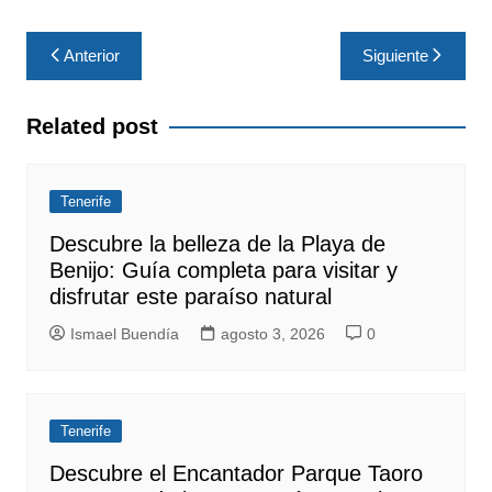
Navegación
Anterior
Siguiente
de
entradas
Related post
Tenerife
Descubre la belleza de la Playa de
Benijo: Guía completa para visitar y
disfrutar este paraíso natural
Ismael Buendía
agosto 3, 2026
0
Tenerife
Descubre el Encantador Parque Taoro