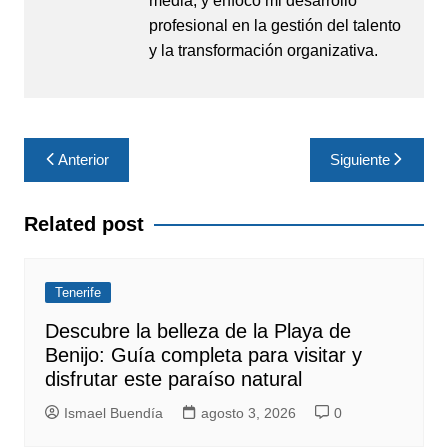
media, y enfoco mi desarrollo
profesional en la gestión del talento
y la transformación organizativa.
Navegación
Anterior
Siguiente
de
entradas
Related post
Tenerife
Descubre la belleza de la Playa de
Benijo: Guía completa para visitar y
disfrutar este paraíso natural
Ismael Buendía
agosto 3, 2026
0