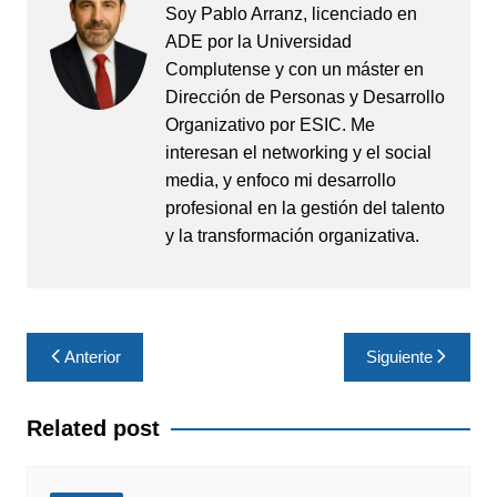
Soy Pablo Arranz, licenciado en
ADE por la Universidad
Complutense y con un máster en
Dirección de Personas y Desarrollo
Organizativo por ESIC. Me
interesan el networking y el social
media, y enfoco mi desarrollo
profesional en la gestión del talento
y la transformación organizativa.
Navegación
Anterior
Siguiente
de
entradas
Related post