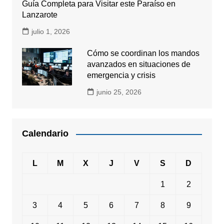
Guía Completa para Visitar este Paraíso en
Lanzarote
julio 1, 2026
Cómo se coordinan los mandos
avanzados en situaciones de
emergencia y crisis
junio 25, 2026
Calendario
L
M
X
J
V
S
D
1
2
3
4
5
6
7
8
9