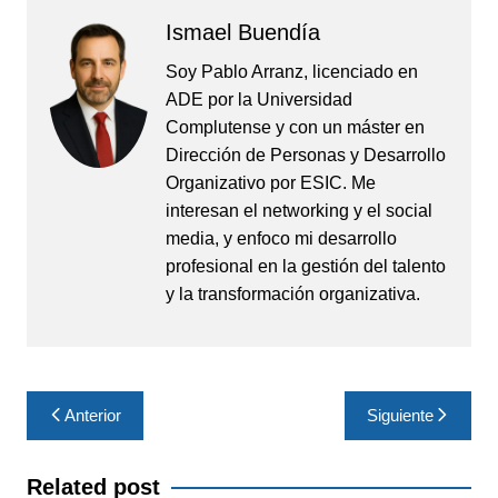
Ismael Buendía
Soy Pablo Arranz, licenciado en
ADE por la Universidad
Complutense y con un máster en
Dirección de Personas y Desarrollo
Organizativo por ESIC. Me
interesan el networking y el social
media, y enfoco mi desarrollo
profesional en la gestión del talento
y la transformación organizativa.
Navegación
Anterior
Siguiente
de
entradas
Related post