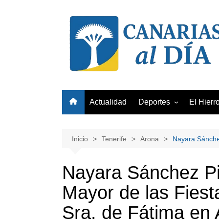
Saltar
al
contenido
Actualidad
Deportes
El Hierr
Club Deportivo Tenerife
Unión Deportiva Las Pa
Inicio
Tenerife
Arona
Nayara Sánchez
Club Baloncesto Gran
Canaria
Nayara Sánchez Pi
Mayor de las Fiest
Sra. de Fátima en