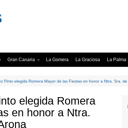
o
Gran Canaria
La Gomera
La Graciosa
La Palma
Las Palmas de Gran Canaria
Santa Cru
lmas
Maspalomas
 Pinto elegida Romera Mayor de las Fiestas en honor a Ntra. Sra. de
Santa Lucía de Tirajana
nto elegida Romera
Telde
as en honor a Ntra.
 Arona