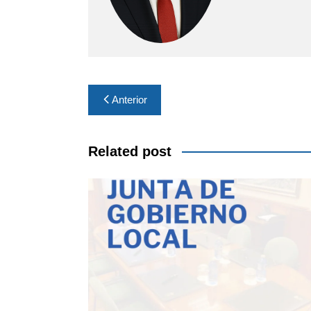
Navegación
Anterior
de
entradas
Related post