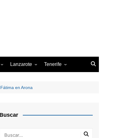
Lanzarote
Tenerife
z de la Palma
Arrecife
Arona
San Cristóbal de la Laguna
 Fátima en Arona
Santa Cruz de Tenerife
Buscar