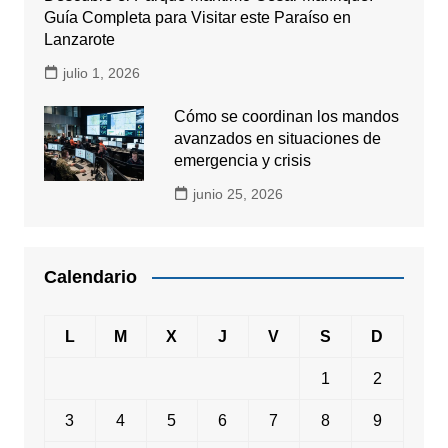
Guía Completa para Visitar este Paraíso en
Lanzarote
julio 1, 2026
Cómo se coordinan los mandos
avanzados en situaciones de
emergencia y crisis
junio 25, 2026
Calendario
L
M
X
J
V
S
D
1
2
3
4
5
6
7
8
9