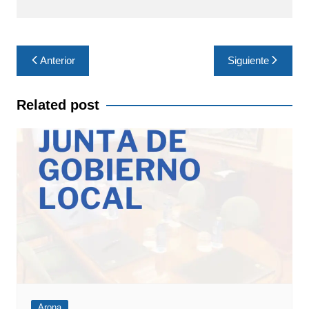
Navegación
Anterior
Siguiente
de
entradas
Related post
Arona