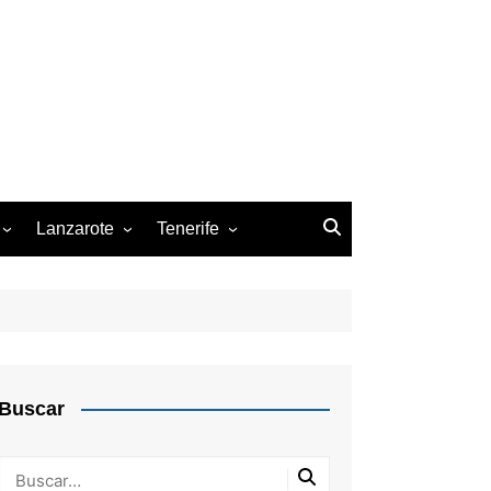
Lanzarote
Tenerife
z de la Palma
Arrecife
Arona
San Cristóbal de la Laguna
Santa Cruz de Tenerife
Buscar