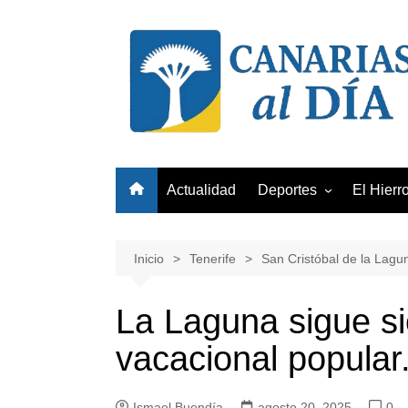
Saltar
al
contenido
Actualidad
Deportes
El Hierr
Club Deportivo Tenerife
Unión Deportiva Las Pa
Inicio
Tenerife
San Cristóbal de la Lagu
Club Baloncesto Gran
Canaria
La Laguna sigue si
vacacional popular
Ismael Buendía
agosto 20, 2025
0