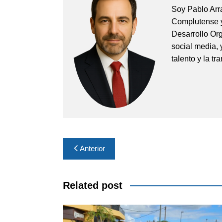
Soy Pablo Arr
Complutense y
Desarrollo Org
social media, 
talento y la t
Navegación
Anterior
de
entradas
Related post