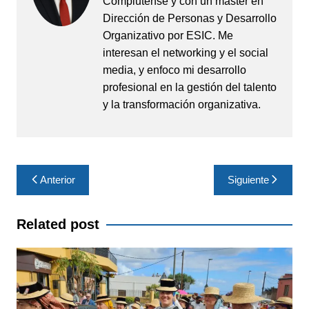
Complutense y con un máster en
Dirección de Personas y Desarrollo
Organizativo por ESIC. Me
interesan el networking y el social
media, y enfoco mi desarrollo
profesional en la gestión del talento
y la transformación organizativa.
Navegación
Anterior
Siguiente
de
entradas
Related post