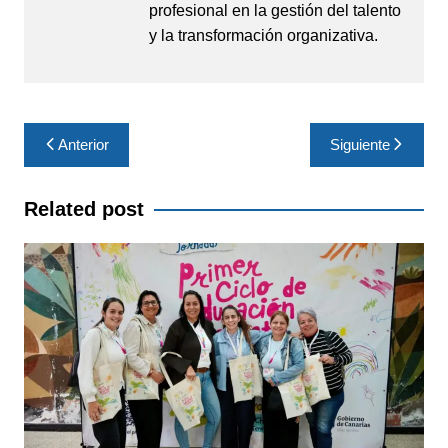
profesional en la gestión del talento
y la transformación organizativa.
Navegación
Anterior
Siguiente
de
entradas
Related post