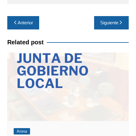
Navegación
Anterior
Siguiente
de
entradas
Related post
Arona