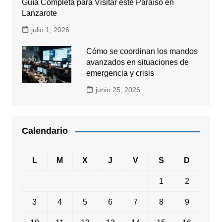
Guía Completa para Visitar este Paraíso en
Lanzarote
julio 1, 2026
Cómo se coordinan los mandos
avanzados en situaciones de
emergencia y crisis
junio 25, 2026
Calendario
L
M
X
J
V
S
D
1
2
3
4
5
6
7
8
9