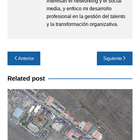
interesan el networking y el social
media, y enfoco mi desarrollo
profesional en la gestión del talento
y la transformación organizativa.
Navegación
Anterior
Siguiente
de
entradas
Related post