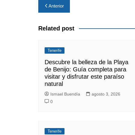
Navegación
Anterior
de
entradas
Related post
Tenerife
Descubre la belleza de la Playa
de Benijo: Guía completa para
visitar y disfrutar este paraíso
natural
Ismael Buendía
agosto 3, 2026
0
Tenerife