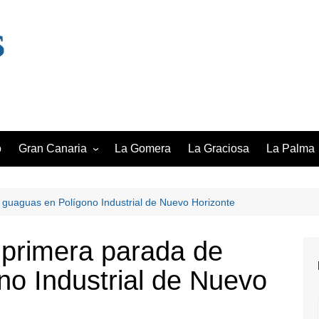
o
Gran Canaria
La Gomera
La Graciosa
La Palma
Las Palmas de Gran Canaria
Santa Cru
lmas
Maspalomas
 guaguas en Polígono Industrial de Nuevo Horizonte
Santa Lucía de Tirajana
 primera parada de
Telde
no Industrial de Nuevo