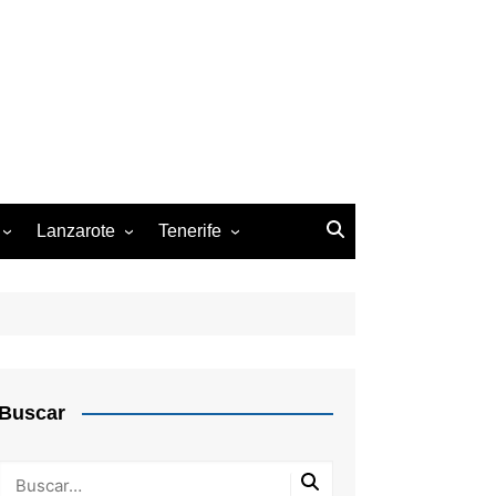
Lanzarote
Tenerife
z de la Palma
Arrecife
Arona
San Cristóbal de la Laguna
Santa Cruz de Tenerife
Buscar