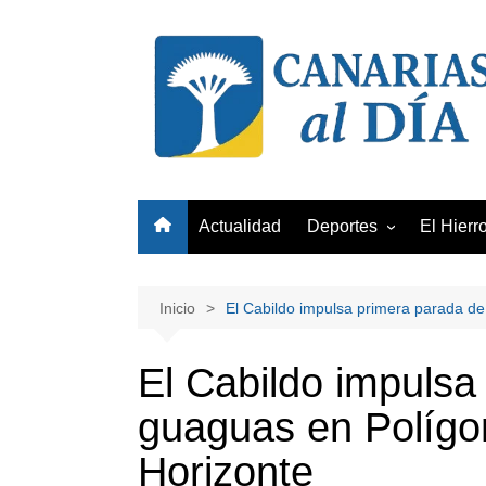
Saltar
al
contenido
Actualidad
Deportes
El Hierr
Club Deportivo Tenerife
Unión Deportiva Las Pa
Inicio
El Cabildo impulsa primera parada de
Club Baloncesto Gran
Canaria
El Cabildo impulsa
guaguas en Polígo
Horizonte