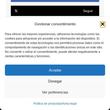
Seguir
Gestionar consentimiento
Seguir
Para ofrecer las mejores experiencias, utilizamos tecnologías como las
cookies para almacenar y/o acceder a la información del dispositivo. El
Conectar
consentimiento de estas tecnologías nos permitirá procesar datos como el
comportamiento de navegación o las identificaciones únicas en este sitio.
No consentir o retirar el consentimiento, puede afectar negativamente a
Seguir
ciertas características y funciones.
Seguir
Aceptar
Denegar
Copyrights © 2025. Todos los derechos reservados.
Ver preferencias
Aviso legal
Política de privacidad
Política de privacidad
Aviso legal