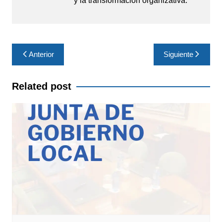
y la transformación organizativa.
Navegación
Anterior
Siguiente
de
entradas
Related post