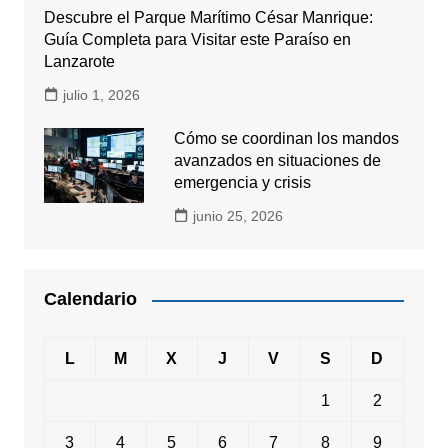
Descubre el Parque Marítimo César Manrique:
Guía Completa para Visitar este Paraíso en
Lanzarote
julio 1, 2026
Cómo se coordinan los mandos
avanzados en situaciones de
emergencia y crisis
junio 25, 2026
Calendario
L
M
X
J
V
S
D
1
2
3
4
5
6
7
8
9