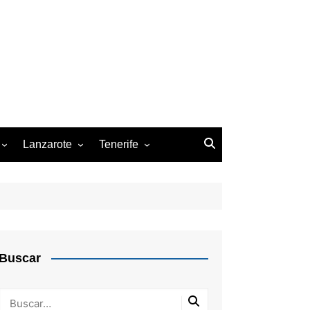
Lanzarote
Tenerife
z de la Palma
Arrecife
Arona
San Cristóbal de la Laguna
Santa Cruz de Tenerife
Buscar