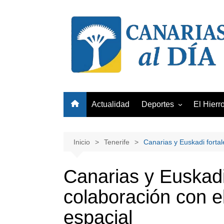
Saltar
al
contenido
Actualidad
Deportes
El Hierr
Club Deportivo Tenerife
Unión Deportiva Las Pa
Inicio
Tenerife
Canarias y Euskadi fortal
Club Baloncesto Gran
Canaria
Canarias y Euskadi
colaboración con e
espacial