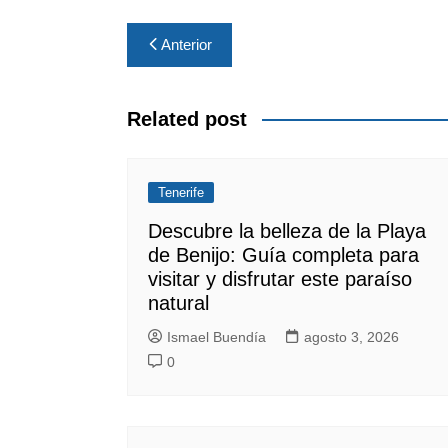
Navegación
Anterior
de
entradas
Related post
Tenerife
Descubre la belleza de la Playa
de Benijo: Guía completa para
visitar y disfrutar este paraíso
natural
Ismael Buendía
agosto 3, 2026
0