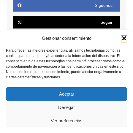
Síguenos
Seguir
Gestionar consentimiento
Seguir
Para ofrecer las mejores experiencias, utilizamos tecnologías como las
cookies para almacenar y/o acceder a la información del dispositivo. El
Conectar
consentimiento de estas tecnologías nos permitirá procesar datos como el
comportamiento de navegación o las identificaciones únicas en este sitio.
No consentir o retirar el consentimiento, puede afectar negativamente a
Seguir
ciertas características y funciones.
Seguir
Aceptar
Denegar
Copyrights © 2025. Todos los derechos reservados.
Ver preferencias
Aviso legal
Política de privacidad