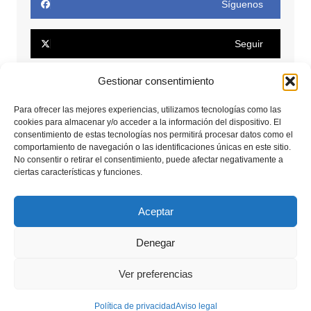
Síguenos
Seguir
Gestionar consentimiento
Seguir
Para ofrecer las mejores experiencias, utilizamos tecnologías como las
cookies para almacenar y/o acceder a la información del dispositivo. El
Conectar
consentimiento de estas tecnologías nos permitirá procesar datos como el
comportamiento de navegación o las identificaciones únicas en este sitio.
No consentir o retirar el consentimiento, puede afectar negativamente a
Seguir
ciertas características y funciones.
Seguir
Aceptar
Denegar
Copyrights © 2025. Todos los derechos reservados.
Ver preferencias
Aviso legal
Política de privacidad
Política de privacidad
Aviso legal