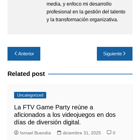
media, y enfoco mi desarrollo
profesional en la gestión del talento
y la transformación organizativa.
Navegación
Anterior
Siguiente
de
entradas
Related post
Uncategorized
La FTV Game Party reúne a
aficionados a los videojuegos en dos
días de diversión digital.
Ismael Buendía
diciembre 31, 2025
0