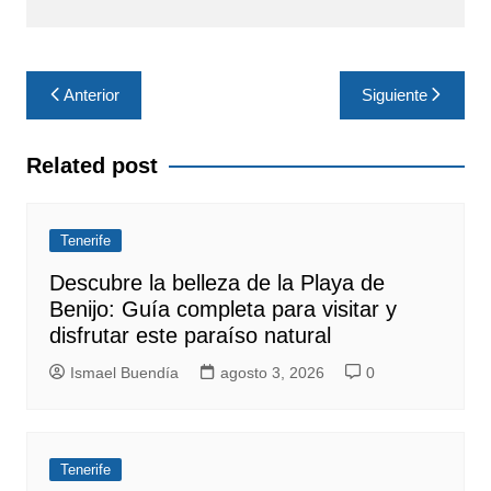
Navegación
Anterior
Siguiente
de
entradas
Related post
Tenerife
Descubre la belleza de la Playa de
Benijo: Guía completa para visitar y
disfrutar este paraíso natural
Ismael Buendía
agosto 3, 2026
0
Tenerife