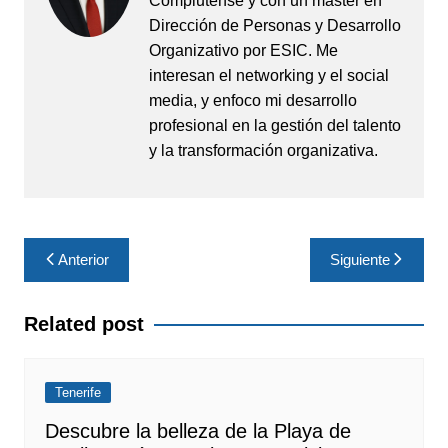
Complutense y con un máster en
Dirección de Personas y Desarrollo
Organizativo por ESIC. Me
interesan el networking y el social
media, y enfoco mi desarrollo
profesional en la gestión del talento
y la transformación organizativa.
Navegación
Anterior
Siguiente
de
entradas
Related post
Tenerife
Descubre la belleza de la Playa de