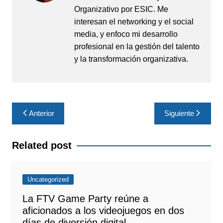
Organizativo por ESIC. Me
interesan el networking y el social
media, y enfoco mi desarrollo
profesional en la gestión del talento
y la transformación organizativa.
Navegación
Anterior
Siguiente
de
entradas
Related post
Uncategorized
La FTV Game Party reúne a
aficionados a los videojuegos en dos
días de diversión digital.