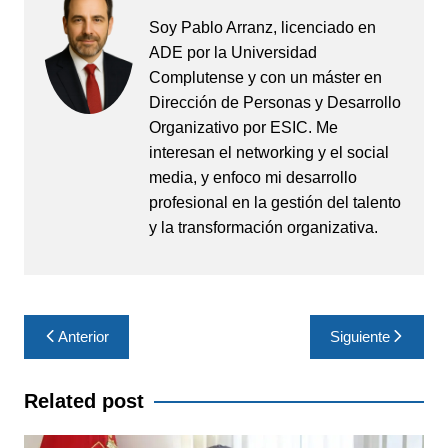
Soy Pablo Arranz, licenciado en
ADE por la Universidad
Complutense y con un máster en
Dirección de Personas y Desarrollo
Organizativo por ESIC. Me
interesan el networking y el social
media, y enfoco mi desarrollo
profesional en la gestión del talento
y la transformación organizativa.
Navegación
Anterior
Siguiente
de
entradas
Related post